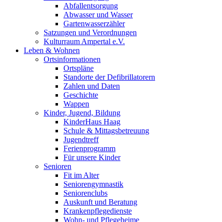
Abfallentsorgung
Abwasser und Wasser
Gartenwasserzähler
Satzungen und Verordnungen
Kulturraum Ampertal e.V.
Leben & Wohnen
Ortsinformationen
Ortspläne
Standorte der Defibrillatorern
Zahlen und Daten
Geschichte
Wappen
Kinder, Jugend, Bildung
KinderHaus Haag
Schule & Mittagsbetreuung
Jugendtreff
Ferienprogramm
Für unsere Kinder
Senioren
Fit im Alter
Seniorengymnastik
Seniorenclubs
Auskunft und Beratung
Krankenpflegedienste
Wohn- und Pflegeheime