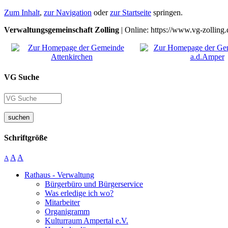
Zum Inhalt
,
zur Navigation
oder
zur Startseite
springen.
Verwaltungsgemeinschaft Zolling
| Online: https://www.vg-zolling.
VG Suche
suchen
Schriftgröße
A
A
A
Rathaus - Verwaltung
Bürgerbüro und Bürgerservice
Was erledige ich wo?
Mitarbeiter
Organigramm
Kulturraum Ampertal e.V.