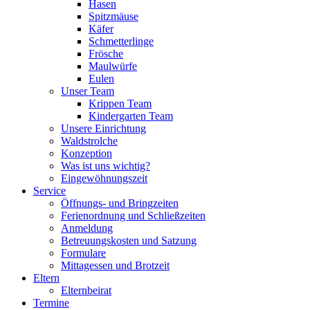
Hasen
Spitzmäuse
Käfer
Schmetterlinge
Frösche
Maulwürfe
Eulen
Unser Team
Krippen Team
Kindergarten Team
Unsere Einrichtung
Waldstrolche
Konzeption
Was ist uns wichtig?
Eingewöhnungszeit
Service
Öffnungs- und Bringzeiten
Ferienordnung und Schließzeiten
Anmeldung
Betreuungskosten und Satzung
Formulare
Mittagessen und Brotzeit
Eltern
Elternbeirat
Termine